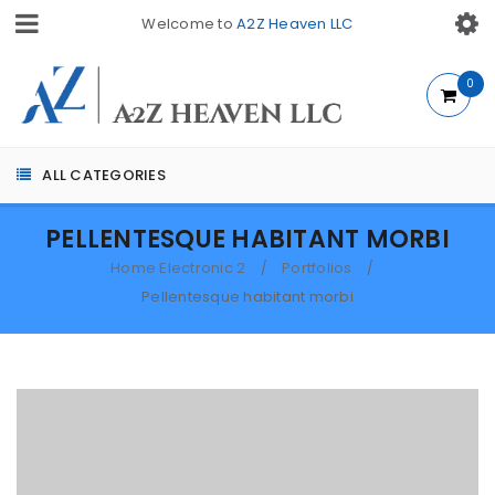
Welcome to
A2Z Heaven LLC
0
ALL CATEGORIES
PELLENTESQUE HABITANT MORBI
Home Electronic 2
Portfolios
/
/
Pellentesque habitant morbi