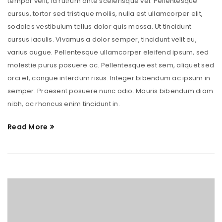
tempor velit, id rutrum ante scelerisque vel. Pellentesque
cursus, tortor sed tristique mollis, nulla est ullamcorper elit,
sodales vestibulum tellus dolor quis massa. Ut tincidunt
cursus iaculis. Vivamus a dolor semper, tincidunt velit eu,
varius augue. Pellentesque ullamcorper eleifend ipsum, sed
molestie purus posuere ac. Pellentesque est sem, aliquet sed
orci et, congue interdum risus. Integer bibendum ac ipsum in
semper. Praesent posuere nunc odio. Mauris bibendum diam
nibh, ac rhoncus enim tincidunt in.
Read More