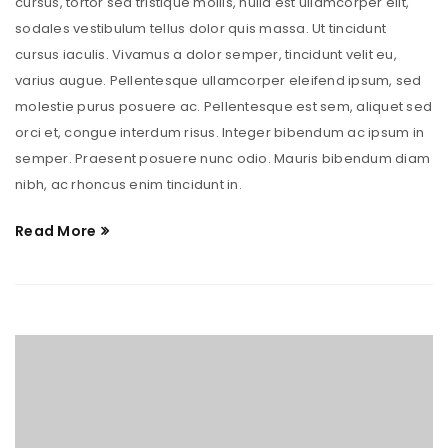
cursus, tortor sed tristique mollis, nulla est ullamcorper elit,
sodales vestibulum tellus dolor quis massa. Ut tincidunt
cursus iaculis. Vivamus a dolor semper, tincidunt velit eu,
varius augue. Pellentesque ullamcorper eleifend ipsum, sed
molestie purus posuere ac. Pellentesque est sem, aliquet sed
orci et, congue interdum risus. Integer bibendum ac ipsum in
semper. Praesent posuere nunc odio. Mauris bibendum diam
nibh, ac rhoncus enim tincidunt in.
Read More