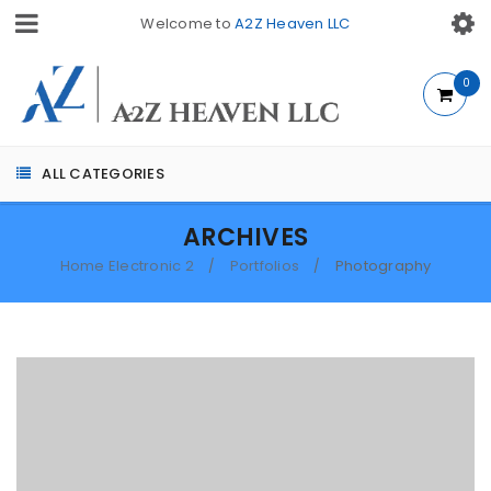
Welcome to
A2Z Heaven LLC
0
ALL CATEGORIES
ARCHIVES
Home Electronic 2
Portfolios
Photography
/
/