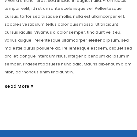
viverra efficitur eros. Sed tincidunt feugiat nulla. Proin luctus
tempor velit, id rutrum ante scelerisque vel. Pellentesque
cursus, tortor sed tristique mollis, nulla est ullamcorper elit,
sodales vestibulum tellus dolor quis massa. Ut tincidunt
cursus iaculis. Vivamus a dolor semper, tincidunt velit eu,
varius augue. Pellentesque ullamcorper eleifend ipsum, sed
molestie purus posuere ac. Pellentesque est sem, aliquet sed
orci et, congue interdum risus. Integer bibendum ac ipsum in
semper. Praesent posuere nunc odio. Mauris bibendum diam
nibh, ac rhoncus enim tincidunt in.
Read More