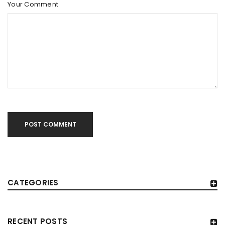
Your Comment
POST COMMENT
CATEGORIES
RECENT POSTS