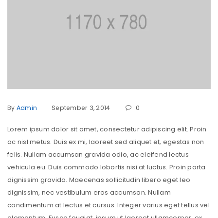
By
Admin
September 3, 2014
0
Lorem ipsum dolor sit amet, consectetur adipiscing elit. Proin
ac nisl metus. Duis ex mi, laoreet sed aliquet et, egestas non
felis. Nullam accumsan gravida odio, ac eleifend lectus
vehicula eu. Duis commodo lobortis nisi at luctus. Proin porta
dignissim gravida. Maecenas sollicitudin libero eget leo
dignissim, nec vestibulum eros accumsan. Nullam
condimentum at lectus et cursus. Integer varius eget tellus vel
elementum. Fusce feugiat, ipsum ut laoreet ullamcorper, ex