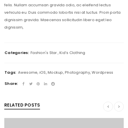
felis. Nullam accumsan gravida odio, ac eleifend lectus
vehicula eu. Duis commodo lobortis nisi at luctus. Proin porta
dignissim gravida. Maecenas sollicitudin libero eget leo
dignissim,
Categories:
Fashion's Star
,
Kid’s Clothing
Tags:
Awesome
,
iOS
,
Mockup
,
Photography
,
Wordpress
Share:
RELATED POSTS